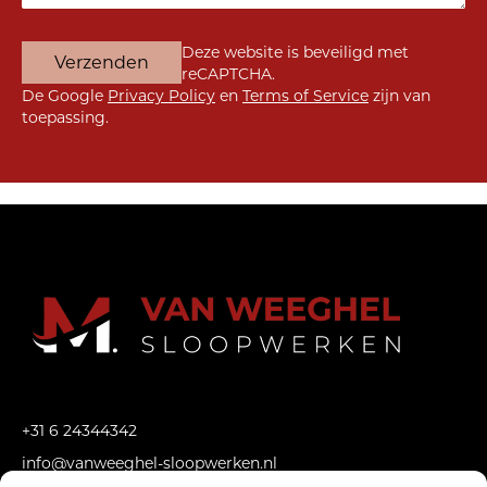
Gelieve dit veld leeg te laten.
Deze website is beveiligd met
reCAPTCHA.
De Google
Privacy Policy
en
Terms of Service
zijn van
toepassing.
+31 6 24344342
info@vanweeghel-sloopwerken.nl