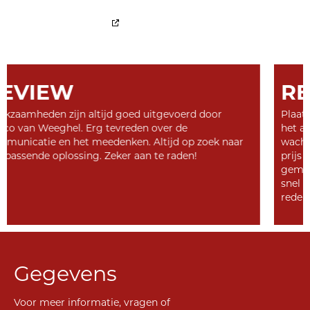
Dit Cookiebeleid is gesynchroniseerd met
cookiedatabase.org
op 13 maart 2025.
REVIEW
or
Plaatsen opsluitbanden. Na aanvraag en offerte g
het allemaal heel snel. Hoefden geen maanden te
k naar
wachten op beschikbaarheid. Dat is altijd fijn. Rede
prijs en snel geplaatst. Paar kleine schoonheidsfou
gemaakt maar die werden zonder gepiep en gekl
snel opgelost. Prijs kwaliteit prima in orde om die
reden zou ik hem aanbevelen.
Gegevens
Voor meer informatie, vragen of